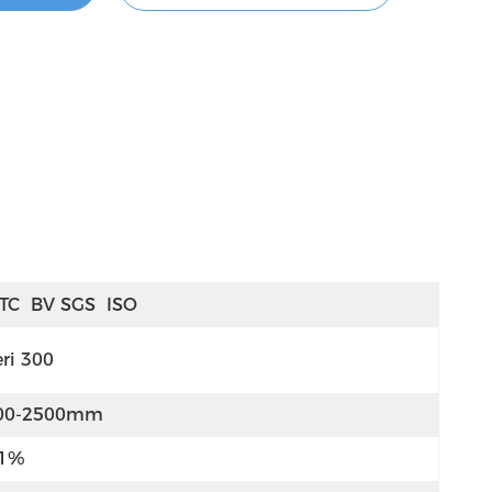
TC  BV SGS  ISO
eri 300
00-2500mm
 1%