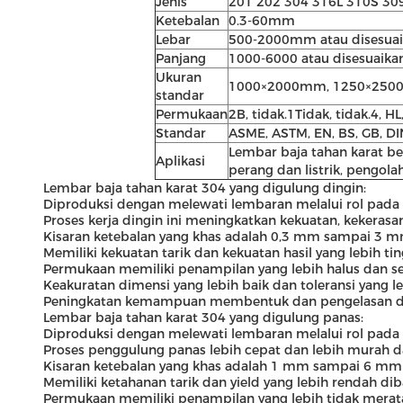
Jenis
201 202 304 316L 310S 30
Ketebalan
0.3-60mm
Lebar
500-2000mm atau disesua
Panjang
1000-6000 atau disesuaika
Ukuran
1000×2000mm, 1250×250
standar
Permukaan
2B, tidak.1Tidak, tidak.4, HL
Standar
ASME, ASTM, EN, BS, GB, DIN
Lembar baja tahan karat be
Aplikasi
perang dan listrik, pengol
Lembar baja tahan karat 304 yang digulung dingin:
Diproduksi dengan melewati lembaran melalui rol pada
Proses kerja dingin ini meningkatkan kekuatan, kekera
Kisaran ketebalan yang khas adalah 0,3 mm sampai 3 
Memiliki kekuatan tarik dan kekuatan hasil yang lebih 
Permukaan memiliki penampilan yang lebih halus dan 
Keakuratan dimensi yang lebih baik dan toleransi yang le
Peningkatan kemampuan membentuk dan pengelasan d
Lembar baja tahan karat 304 yang digulung panas:
Diproduksi dengan melewati lembaran melalui rol pada su
Proses penggulung panas lebih cepat dan lebih murah 
Kisaran ketebalan yang khas adalah 1 mm sampai 6 mm
Memiliki ketahanan tarik dan yield yang lebih rendah d
Permukaan memiliki penampilan yang lebih tidak merata