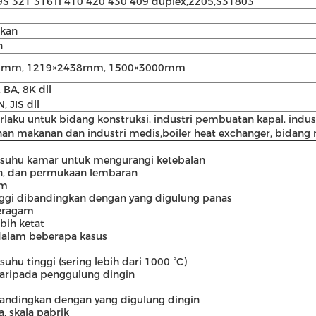
9S 321 316Ti 410 420 430 409 duplex,2205,S31803
ikan
n
0mm, 1219×2438mm, 1500×3000mm
, BA, 8K dll
, JIS dll
rlaku untuk bidang konstruksi, industri pembuatan kapal, indus
ahan makanan dan industri medis,boiler heat exchanger, bidang
 suhu kamar untuk mengurangi ketebalan
san, dan permukaan lembaran
mm
tinggi dibandingkan dengan yang digulung panas
seragam
bih ketat
alam beberapa kasus
hu tinggi (sering lebih dari 1000 °C)
daripada penggulung dingin
ibandingkan dengan yang digulung dingin
, skala pabrik