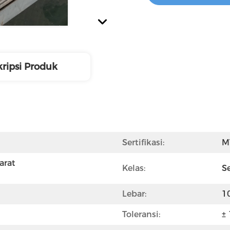
ripsi Produk
Sertifikasi:
M
rat 
Kelas:
S
Lebar:
1
Toleransi:
±