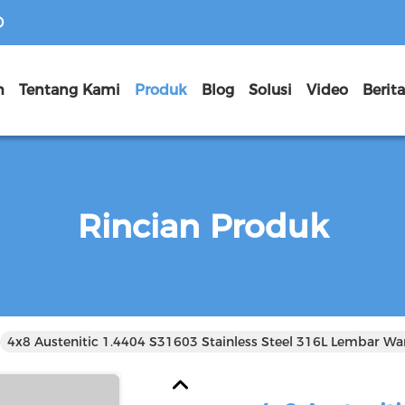
D
h
Tentang Kami
Produk
Blog
Solusi
Video
Berit
Rincian Produk
4x8 Austenitic 1.4404 S31603 Stainless Steel 316L Lembar W