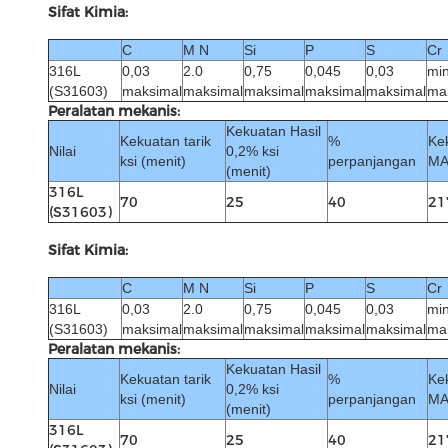
Sifat Kimia:
C
M N
Si
P
S
Cr
316L
0,03
2.0
0,75
0,045
0,03
min
(S31603)
maksimal
maksimal
maksimal
maksimal
maksimal
mak
Peralatan mekanis:
Kekuatan Hasil
Kekuatan tarik
%
Kek
Nilai
0,2% ksi
ksi (menit)
perpanjangan
MA
(menit)
316L
70
25
40
21
(S31603)
Sifat Kimia:
C
M N
Si
P
S
Cr
316L
0,03
2.0
0,75
0,045
0,03
min
(S31603)
maksimal
maksimal
maksimal
maksimal
maksimal
mak
Peralatan mekanis:
Kekuatan Hasil
Kekuatan tarik
%
Kek
Nilai
0,2% ksi
ksi (menit)
perpanjangan
MA
(menit)
316L
70
25
40
21