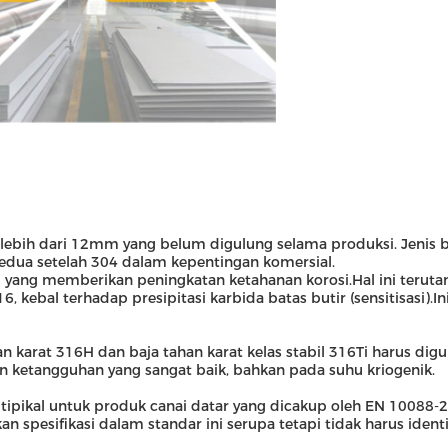
 lebih dari 12mm yang belum digulung selama produksi. Jenis b
kedua setelah 304 dalam kepentingan komersial.
ng memberikan peningkatan ketahanan korosi.Hal ini terutama 
 316, kebal terhadap presipitasi karbida batas butir (sensitis
han karat 316H dan baja tahan karat kelas stabil 316Ti harus dig
an ketangguhan yang sangat baik, bahkan pada suhu kriogenik.
 tipikal untuk produk canai datar yang dicakup oleh EN 10088
 spesifikasi dalam standar ini serupa tetapi tidak harus ident