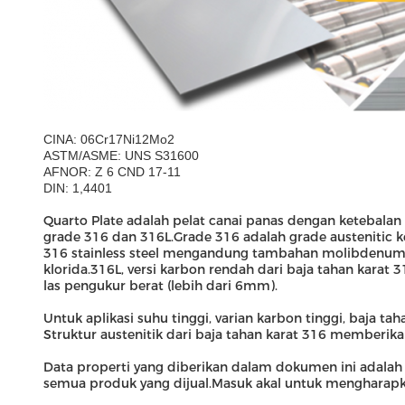
CINA: 06Cr17Ni12Mo2
ASTM/ASME: UNS S31600
AFNOR: Z 6 CND 17-11
DIN: 1,4401
Quarto Plate adalah pelat canai panas dengan ketebalan
grade 316 dan 316L.Grade 316 adalah grade austenitic 
316 stainless steel mengandung tambahan molibdenum ya
klorida.316L, versi karbon rendah dari baja tahan karat
las pengukur berat (lebih dari 6mm).
Untuk aplikasi suhu tinggi, varian karbon tinggi, baja ta
Struktur austenitik dari baja tahan karat 316 memberik
Data properti yang diberikan dalam dokumen ini adalah
semua produk yang dijual.Masuk akal untuk mengharapkan