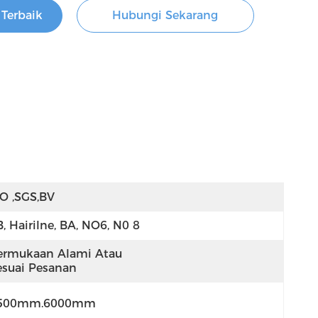
Terbaik
Hubungi Sekarang
SO ,SGS,BV
, Hairilne, BA, NO6, N0 8
ermukaan Alami Atau 
esuai Pesanan
500mm.6000mm