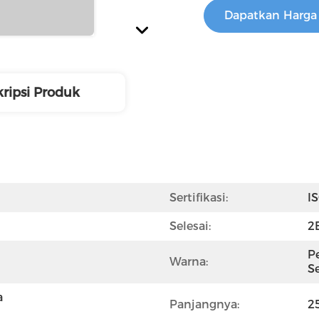
Dapatkan Harga 
ripsi Produk
Sertifikasi:
I
Selesai:
2B
P
Warna:
S
 
Panjangnya:
2