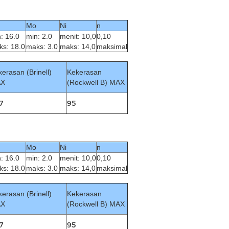
Mo
Ni
n
: 16.0
min: 2.0
menit: 10,0
0,10
s: 18.0
maks: 3.0
maks: 14,0
maksimal
erasan (Brinell)
Kekerasan
X
(Rockwell B) MAX
7
95
Mo
Ni
n
: 16.0
min: 2.0
menit: 10,0
0,10
s: 18.0
maks: 3.0
maks: 14,0
maksimal
erasan (Brinell)
Kekerasan
X
(Rockwell B) MAX
7
95