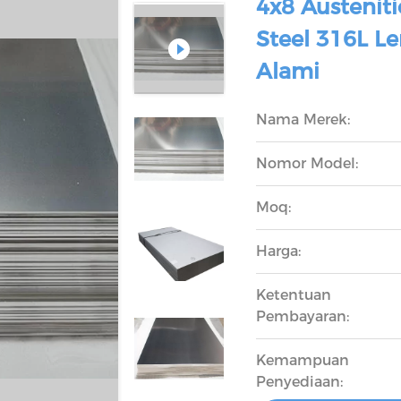
4x8 Austeniti
Steel 316L 
Alami
Nama Merek:
Nomor Model:
Moq:
Harga:
Ketentuan
Pembayaran:
Kemampuan
Penyediaan: