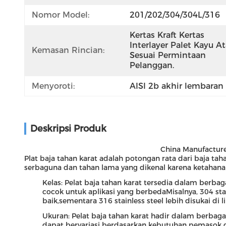
Nomor Model:
201/202/304/304L/316
Kertas Kraft Kertas 
Interlayer Palet Kayu At
Kemasan Rincian:
Sesuai Permintaan 
Pelanggan.
Menyoroti:
AISI 2b akhir lembaran 
Deskripsi Produk
China Manufacturer
Plat baja tahan karat adalah potongan rata dari baja t
serbaguna dan tahan lama yang dikenal karena ketahanan
Kelas: Pelat baja tahan karat tersedia dalam berba
cocok untuk aplikasi yang berbedaMisalnya, 304 s
baik,sementara 316 stainless steel lebih disukai di
Ukuran: Pelat baja tahan karat hadir dalam berbag
dapat bervariasi berdasarkan kebutuhan pemasok 