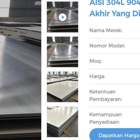
AISI 304L 904
Akhir Yang Di
Nama Merek:
Nomor Model:
Moq:
Harga:
Ketentuan
Pembayaran:
Kemampuan
Penyediaan:
Dapatkan Harga 