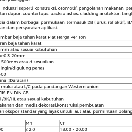
di industri seperti konstruksi, otomotif, pengolahan makanan, 
tan dapur, countertops, backsplashes, cladding arsitektur, tang
dalam berbagai permukaan, termasuk 2B (lurus, reflektif), BA (ce
n dan persyaratan aplikasi.
mbar baja tahan karat Plat Harga Per Ton
ran baja tahan karat
mm atau sesuai kebutuhan
ar:0.3-20mm
500mm atau disesuaikan
ingin/digulung panas
 300
ina ((Daratan)
i muka atau L/C pada pandangan Western union
JIS EN DIN GB
1/8K/HL atau sesuai kebutuhan
makanan dan medis,dekorasi,konstruksi,pembuatan
 ekspor standar yang layak untuk laut atau permintaan pelan
Mn
Cr
00
≤ 2.0
18.00 ~ 20.00