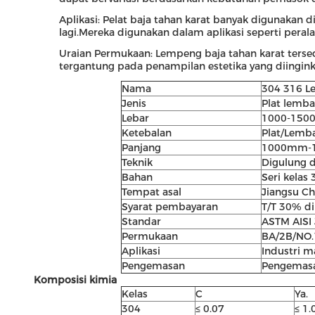
Aplikasi: Pelat baja tahan karat banyak digunakan 
lagi.Mereka digunakan dalam aplikasi seperti perala
Uraian Permukaan: Lempeng baja tahan karat tersedia 
tergantung pada penampilan estetika yang diinginka
Nama
304 316 Le
Jenis
Plat lemba
Lebar
1000-1500
Ketebalan
Plat/Lemb
Panjang
1000mm-1
Teknik
Digulung d
Bahan
Seri kelas
Tempat asal
Jiangsu Ch
Syarat pembayaran
T/T 30% d
Standar
ASTM AISI 
Permukaan
BA/2B/NO.
Aplikasi
Industri 
Pengemasan
Pengemasan
Komposisi kimia
Kelas
C
Ya.
304
≤ 0.07
≤ 1.