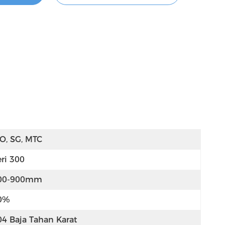
SO, SG, MTC
eri 300
00-900mm
0%
04 Baja Tahan Karat