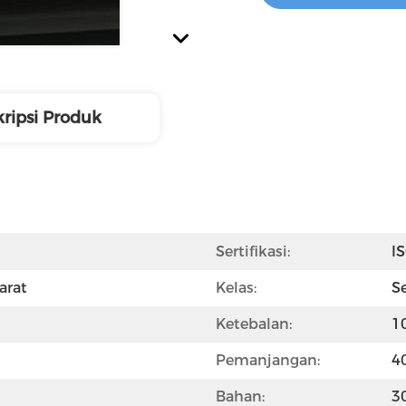
ripsi Produk
Sertifikasi:
I
arat
Kelas:
S
Ketebalan:
1
Pemanjangan:
4
Bahan:
3