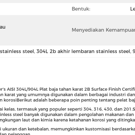
Bentuk:
L
au 
Menyediakan Kemampuan
stainless steel
, 
304L 2b akhir lembaran stainless steel
, 
's AISI 304L/904L Plat baja tahan karat 2B Surface Finish Cert
ahan karat yang umumnya digunakan dalam berbagai industri dan 
 korosiBerikut adalah beberapa poin penting tentang pelat baj
gai kelas, termasuk yang populer seperti 304, 316, 430, dan 201
tainless steel banyak digunakan dalam pengolahan makanan dan 
 lingkungan laut dan kimia karena ketahanan korosi yang ditingka
ai ukuran dan ketebalan, memungkinkan kustomisasi berdasarka
dan pelanggan.